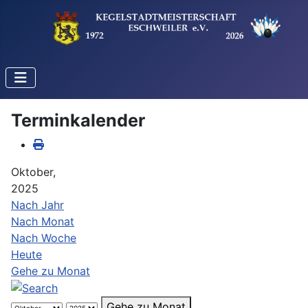
Terminkalender
Oktober,
2025
Nach Jahr
Nach Monat
Nach Woche
Heute
Gehe zu Monat
Gehe zu Monat