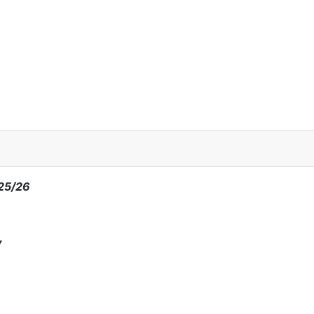
025/26
y